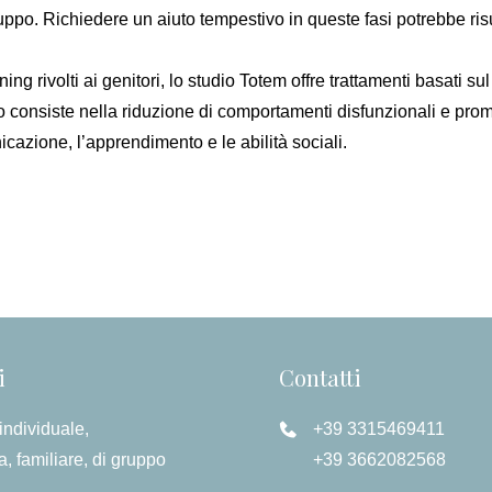
ppo. Richiedere un aiuto tempestivo in queste fasi potrebbe risult
aining rivolti ai genitori, lo studio Totem offre trattamenti basat
to consiste nella riduzione di comportamenti disfunzionali e prom
azione, l’apprendimento e le abilità sociali.
i
Contatti
individuale,
+39 3315469411
a, familiare, di gruppo
+39 3662082568